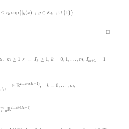
≤
sup
{
|
(
)
|
;
∈
∪
{
1
}
}
K
r
g
x
g
−
1
k
k
□
≥
1
≥
1
,
=
0
,
1
,
…
,
,
=
1
る。
とし、
m
I
k
m
I
+
1
k
m
⊗
(
+
1
)
R
I
I
∈
,
=
0
,
…
,
,
+
1
k
m
k
k
…
,
+
1
I
k
⊗
(
+
1
)
R
I
I
⊕
m
+
1
k
k
=
0
k