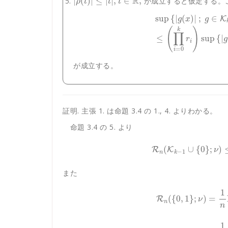
R
|
(
)
|
≤
|
|
,
∈
,
が成立すると仮定する。
ρ
t
t
t
sup
{
|
(
)
|
;
∈
K
g
x
g
(
)
k
∏
≤
sup
{
|
r
g
i
=
0
i
が成立する。
証明. 主張 1. は命題 3.4 の 1., 4. よりわかる。
命題 3.4 の 5. より
(
∪
{
0
}
;
)
R
K
ν
−
1
n
k
また
1
(
{
0
,
1
}
;
)
=
R
ν
n
n
1