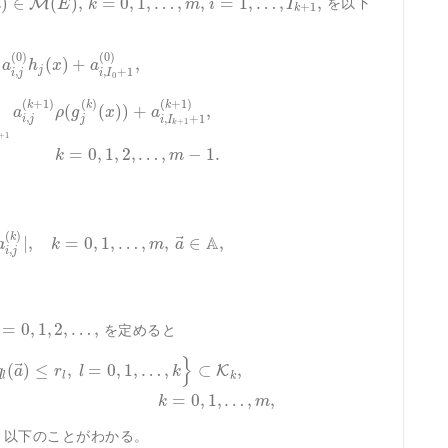
⃗
)
∈
(
)
,
=
0
,
1
,
…
,
,
=
1
,
…
,
,
を以下
M
a
E
k
m
i
I
+
1
k
(
0
)
(
0
)
(
)
+
,
a
h
x
a
j
,
,
+
1
i
j
i
I
0
(
+
1
)
(
)
(
+
1
)
k
k
k
(
(
)
)
+
,
a
ρ
g
x
a
,
,
+
1
i
j
j
i
I
+
1
k
+
1
=
0
,
1
,
2
,
…
,
−
1.
k
m
(
)
k
⃗
A
|
,
=
0
,
1
,
…
,
,
∈
,
a
k
m
a
,
i
j
=
0
,
1
,
2
,
…
,
を定めると
}
⃗
(
)
≤
,
=
0
,
1
,
…
,
⊂
,
K
q
a
r
l
k
l
l
k
=
0
,
1
,
…
,
,
k
m
 より以下のことがわかる。