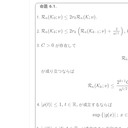
命題 6.1.
(
;
)
≤
2
(
;
)
.
R
K
R
K
ν
r
ν
0
0
n
n
(
)
2
(
;
)
≤
2
(
;
)
+
,
R
K
R
K
ν
r
ν
−
1
n
k
k
n
k
1
/
2
n
>
0
が存在して
C
R
n
が成り立つならば
+
1
2
k
(
;
)
≤
R
K
ν
n
k
1
/
2
n
R
|
(
)
|
≤
1
,
∈
,
が成立するならば
ρ
t
t
sup
{
|
(
)
|
;
∈
g
x
x