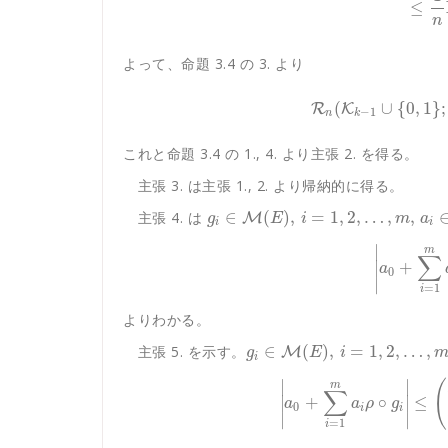
≤
n
よって、命題 3.4 の 3. より
(
∪
{
0
,
1
}
;
R
K
−
1
n
k
これと命題 3.4 の 1., 4. より主張 2. を得る。
主張 3. は主張 1., 2. より帰納的に得る。
∈
(
)
,
=
1
,
2
,
…
,
,
主張 4. は
M
g
E
i
m
a
i
i
∣
m
∑
+
∣
a
0
∣
=
1
i
よりわかる。
∈
(
)
,
=
1
,
2
,
…
,
主張 5. を示す。
M
g
E
i
i
∣
∣
(
m
∑
+
∘
≤
∣
∣
a
a
ρ
g
0
i
i
∣
∣
=
1
i