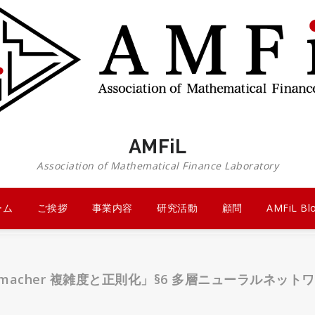
AMFiL
Association of Mathematical Finance Laboratory
ーム
ご挨拶
事業内容
研究活動
顧問
AMFiL Bl
emacher 複雑度と正則化」§6 多層ニューラルネッ