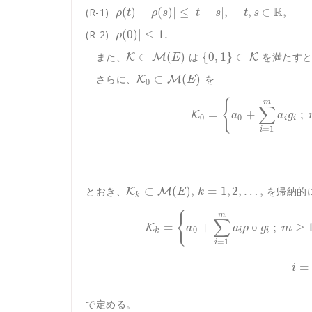
R
|
(
)
−
(
)
|
≤
|
−
|
,
,
∈
,
(R-1)
ρ
t
ρ
s
t
s
t
s
|
(
0
)
|
≤
1.
(R-2)
ρ
⊂
(
)
{
0
,
1
}
⊂
また、
は
を満たすと
K
M
K
E
⊂
(
)
さらに、
を
K
M
E
0
{
m
∑
=
+
;
K
a
a
g
0
0
i
i
=
1
i
⊂
(
)
,
=
1
,
2
,
…
,
とおき、
を帰納的
K
M
E
k
k
{
m
∑
=
+
∘
;
≥
K
a
a
ρ
g
m
0
k
i
i
=
1
i
=
i
で定める。