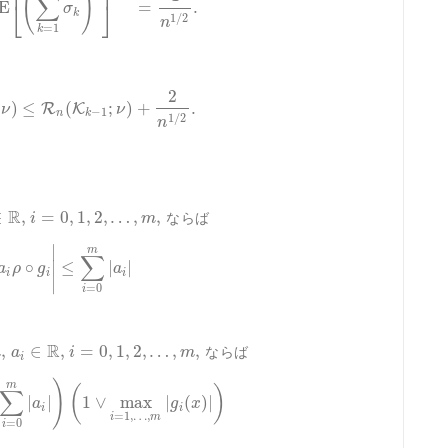
(
)
∑
⎣
⎦
E
=
.
σ
k
1
/
2
n
=
1
k
2
)
≤
(
;
)
+
.
R
K
ν
ν
−
1
n
k
1
/
2
n
R
∈
,
=
0
,
1
,
2
,
…
,
,
ならば
i
m
∣
m
∑
∘
≤
|
|
∣
a
ρ
g
a
i
i
i
∣
=
0
i
R
,
∈
,
=
0
,
1
,
2
,
…
,
,
ならば
m
a
i
m
i
)
m
(
)
∑
|
|
1
∨
max
|
(
)
|
a
g
x
i
i
=
1
,
…
,
i
m
=
0
i