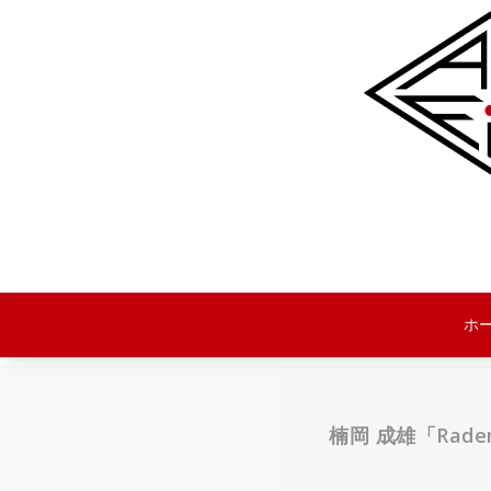
コ
ン
テ
ン
ツ
へ
移
動
ホ
楠岡 成雄「Rad