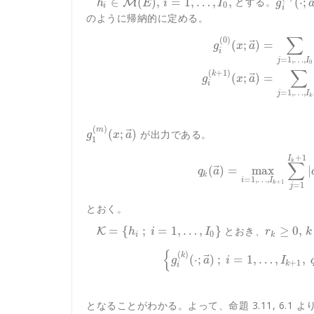
∈
(
)
,
=
1
,
…
,
,
(
⋅
;
とする。
M
h
E
i
I
g
0
i
i
のように帰納的に定める。
∑
(
0
)
⃗
(
;
)
=
g
x
a
i
=
1
,
…
,
j
I
0
∑
(
+
1
)
k
⃗
(
;
)
=
g
x
a
i
=
1
,
…
,
j
I
k
(
)
m
⃗
(
;
)
が出力である。
g
x
a
1
+
1
I
k
∑
⃗
(
)
=
max
|
q
a
k
=
1
,
…
,
i
I
+
1
k
=
1
j
とおく。
=
{
;
=
1
,
…
,
}
≥
0
,
とおき、
K
h
i
I
r
k
0
i
k
{
(
)
k
⃗
(
⋅
;
)
;
=
1
,
…
,
,
g
a
i
I
+
1
k
i
となることがわかる。よって、命題 3.11, 6.1