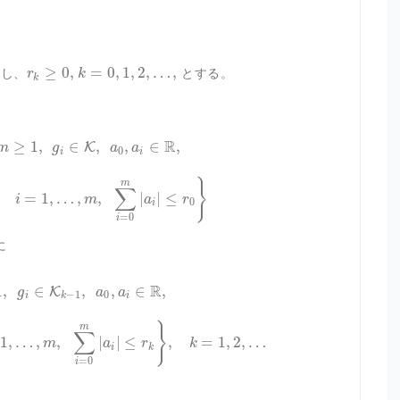
≥
0
,
=
0
,
1
,
2
,
…
,
し、
とする。
r
k
k
R
≥
1
,
∈
,
,
∈
,
K
m
g
a
a
0
i
i
}
m
∑
=
1
,
…
,
,
|
|
≤
i
m
a
r
0
i
=
0
i
に
R
1
,
∈
,
,
∈
,
K
g
a
a
−
1
0
i
k
i
}
m
∑
1
,
…
,
,
|
|
≤
,
=
1
,
2
,
…
m
a
r
k
i
k
=
0
i