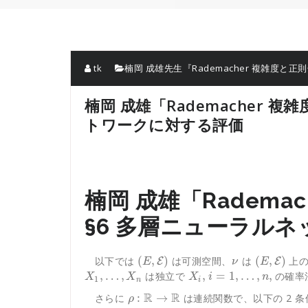
tk
楠岡 成雄先生『Rademacher 複雑度と正
楠岡 成雄「Rademacher 
トワークに対する評価
楠岡 成雄「Radema
§6 多層ニューラル
(
,
)
(
,
)
以下では
は可測空間、
は
上の
E
E
E
ν
E
,
…
,
,
=
1
,
…
,
,
は独立で
の確率
X
X
X
i
n
1
n
i
R
R
:
→
さらに
は連続関数で、以下の 2 
ρ