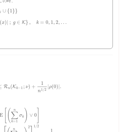
この時、
∪
{
1
}
}
k
(
)
|
;
∈
}
,
=
0
,
1
,
2
,
…
K
x
g
k
1
≤
(
;
)
+
|
(
0
)
|
.
R
K
ν
ρ
−
1
n
k
1
/
2
n
[
(
)
]
n
∑
E
∨
0
σ
k
=
1
k
⎡
⎤
1
/
2
2
n
1