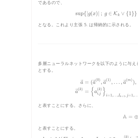
であるので、
sup
{
|
(
)
|
;
∈
∨
{
1
}
}
K
g
x
g
k
となる。これより主張 5. は帰納的に示される。
多層ニューラルネットワークを以下のように与え
とする。
(
0
)
(
1
)
(
)
m
⃗
⃗
⃗
⃗
=
(
,
,
…
,
)
,
a
a
a
a
{
}
(
)
(
)
k
k
⃗
=
a
a
,
i
j
=
1
,
…
,
,
=
1
,
i
I
j
+
1
k
と表すことにする。さらに、
A
=
と表すことにする。
(
)
k