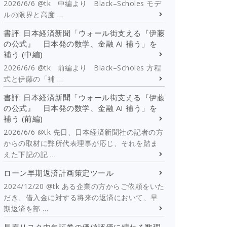
2026/6/6 @tk 中編より Black–Scholes モデ
ルの限界と高度
…
書評: 日本経済新聞「ウォール街支える『伊藤
の公式』 日本発の数学、金融 AI 補う」を
補う (中編)
2026/6/6 @tk 前編より Black–Scholes 方程
式と伊藤の「補
…
書評: 日本経済新聞「ウォール街支える『伊藤
の公式』 日本発の数学、金融 AI 補う」を
補う (前編)
2026/6/6 @tk 先日、日本経済新聞社の記者の方
からの取材に弊所代表理事が応じ、それを踏ま
えた下記の記
…
ローン早期返済計画策定ツール
2024/12/20 @tk ある企業の方からご依頼をいた
だき、借入金に対する将来の返済において、早
期返済を部
…