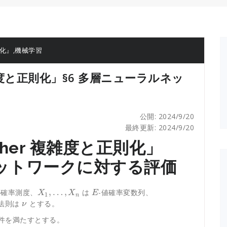
則化』
,
機械学習
複雑度と正則化」§6 多層ニューラルネッ
公開: 2024/9/20
最終更新: 2024/9/20
cher 複雑度と正則化」
ネットワークに対する評価
,
…
,
確率測度、
は
-値確率変数列、
X
X
E
1
n
法則は
とする。
ν
条件を満たすとする。