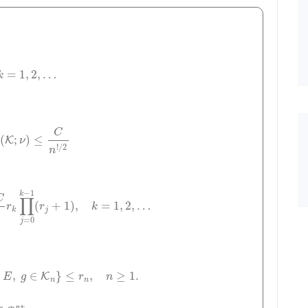
=
1
,
2
,
…
k
C
(
;
)
≤
K
ν
!
/
2
n
−
1
k
∏
C
(
+
1
)
,
=
1
,
2
,
…
r
r
k
k
j
=
0
j
,
∈
}
≤
,
≥
1.
K
E
g
r
n
n
n