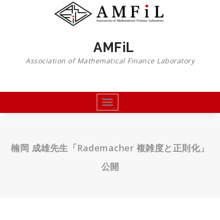
コ
ン
テ
ン
AMFiL
ツ
へ
Association of Mathematical Finance Laboratory
移
動
Toggle
navigation
楠岡 成雄先生「Rademacher 複雑度と正則化」
公開