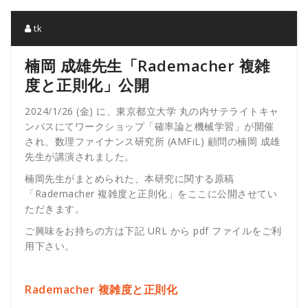
tk
楠岡 成雄先生「Rademacher 複雑
度と正則化」公開
2024/1/26 (金) に、東京都立大学 丸の内サテライトキャ
ンパスにてワークショップ「確率論と機械学習」が開催
され、数理ファイナンス研究所 (AMFiL) 顧問の楠岡 成雄
先生が講演されました。
楠岡先生がまとめられた、本研究に関する原稿
「Rademacher 複雑度と正則化」をここに公開させてい
ただきます。
ご興味をお持ちの方は下記 URL から pdf ファイルをご利
用下さい。
Rademacher 複雑度と正則化