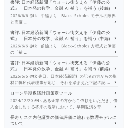
書評: 日本経済新聞「ウォール街支える『伊藤の公
式』 日本発の数学、金融 AI 補う」を補う (後編)
2026/6/6 @tk 中編より Black–Scholes モデルの限界
と高度
…
書評: 日本経済新聞「ウォール街支える『伊藤の公
式』 日本発の数学、金融 AI 補う」を補う (中編)
2026/6/6 @tk 前編より Black–Scholes 方程式と伊藤
の「補
…
書評: 日本経済新聞「ウォール街支える『伊藤の公
式』 日本発の数学、金融 AI 補う」を補う (前編)
2026/6/6 @tk 先日、日本経済新聞社の記者の方からの取
材に弊所代表理事が応じ、それを踏まえた下記の記
…
ローン早期返済計画策定ツール
2024/12/20 @tk ある企業の方からご依頼をいただき、借
入金に対する将来の返済において、早期返済を部
…
長寿リスク内包証券の価値評価に纏わる数理モデルに
ついて