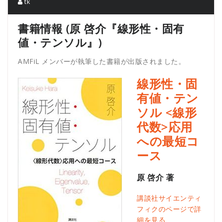
tk
書籍情報 (原 啓介『線形性・固有
値・テンソル』)
AMFiL メンバーが執筆した書籍が出版されました。
線形性・固
有値・テン
ソル
<線形
代数>応用
への最短コ
ース
原 啓介 著
講談社サイエンティ
フィクのページで詳
細を見る