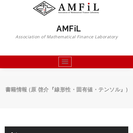
コ
ン
テ
ン
AMFiL
ツ
へ
Association of Mathematical Finance Laboratory
移
動
Toggle
navigation
書籍情報 (原 啓介『線形性・固有値・テンソル』)