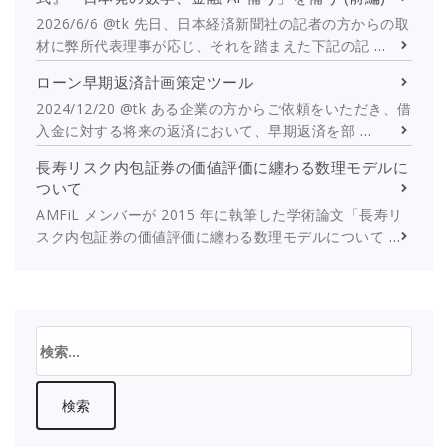
2026/6/6 @tk 先日、日本経済新聞社の記者の方からの取
材に弊所代表理事が応じ、それを踏まえた下記の記
…
ローン早期返済計画策定ツール
2024/12/20 @tk ある企業の方からご依頼をいただき、借
入金に対する将来の返済において、早期返済を部
…
長寿リスク内包証券の価値評価に纏わる数理モデルに
ついて
AMFiL メンバーが 2015 年に執筆した学術論文「長寿リ
スク内包証券の価値評価に纏わる数理モデルについて
…
検
索: