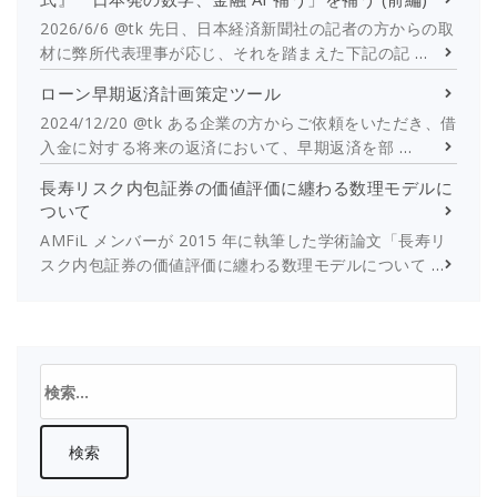
2026/6/6 @tk 先日、日本経済新聞社の記者の方からの取
材に弊所代表理事が応じ、それを踏まえた下記の記
…
ローン早期返済計画策定ツール
2024/12/20 @tk ある企業の方からご依頼をいただき、借
入金に対する将来の返済において、早期返済を部
…
長寿リスク内包証券の価値評価に纏わる数理モデルに
ついて
AMFiL メンバーが 2015 年に執筆した学術論文「長寿リ
スク内包証券の価値評価に纏わる数理モデルについて
…
検
索: