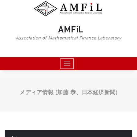
コ
ン
テ
ン
AMFiL
ツ
へ
Association of Mathematical Finance Laboratory
移
動
Toggle
navigation
メディア情報 (加藤 恭、日本経済新聞)